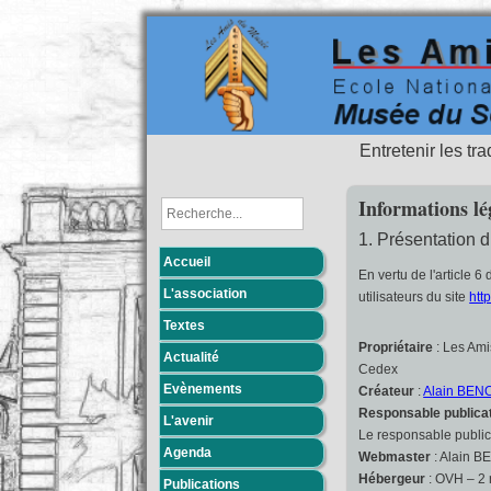
Entretenir les tr
Informations lé
1. Présentation d
Accueil
En vertu de l'article 
L'association
utilisateurs du site
http
Textes
Propriétaire
: Les Ami
Actualité
Cedex
Evènements
Créateur
:
Alain BEN
Responsable publica
L'avenir
Le responsable publi
Agenda
Webmaster
: Alain 
Hébergeur
: OVH – 2 
Publications