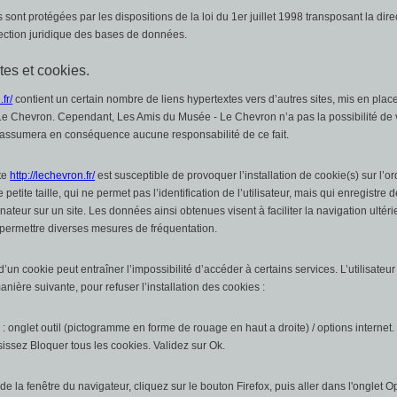
ont protégées par les dispositions de la loi du 1er juillet 1998 transposant la dir
tection juridique des bases de données.
tes et cookies.
fr/
contient un certain nombre de liens hypertextes vers d’autres sites, mis en place
e Chevron. Cependant, Les Amis du Musée - Le Chevron n’a pas la possibilité de v
t n’assumera en conséquence aucune responsabilité de ce fait.
ite
http://lechevron.fr/
est susceptible de provoquer l’installation de cookie(s) sur l’ord
 petite taille, qui ne permet pas l’identification de l’utilisateur, mais qui enregistre 
nateur sur un site. Les données ainsi obtenues visent à faciliter la navigation ultérieu
permettre diverses mesures de fréquentation.
 d’un cookie peut entraîner l’impossibilité d’accéder à certains services. L’utilisateur
nière suivante, pour refuser l’installation des cookies :
 : onglet outil (pictogramme en forme de rouage en haut a droite) / options internet.
isissez Bloquer tous les cookies. Validez sur Ok.
de la fenêtre du navigateur, cliquez sur le bouton Firefox, puis aller dans l'onglet Op