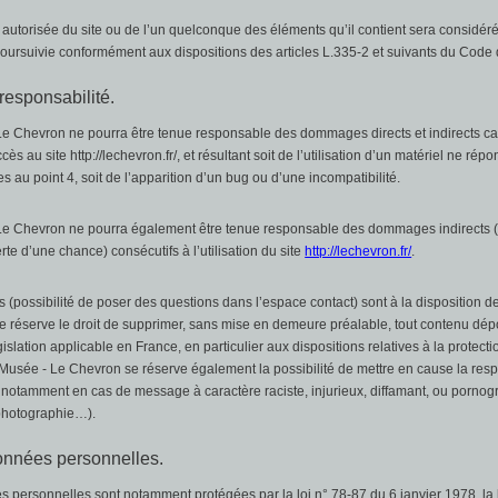
 autorisée du site ou de l’un quelconque des éléments qu’il contient sera considé
oursuivie conformément aux dispositions des articles L.335-2 et suivants du Code de
 responsabilité.
e Chevron ne pourra être tenue responsable des dommages directs et indirects ca
’accès au site http://lechevron.fr/, et résultant soit de l’utilisation d’un matériel ne ré
s au point 4, soit de l’apparition d’un bug ou d’une incompatibilité.
Le Chevron ne pourra également être tenue responsable des dommages indirects (
te d’une chance) consécutifs à l’utilisation du site
http://lechevron.fr/
.
s (possibilité de poser des questions dans l’espace contact) sont à la disposition de
 réserve le droit de supprimer, sans mise en demeure préalable, tout contenu dé
égislation applicable en France, en particulier aux dispositions relatives à la protec
usée - Le Chevron se réserve également la possibilité de mettre en cause la respon
r, notamment en cas de message à caractère raciste, injurieux, diffamant, ou pornog
, photographie…).
onnées personnelles.
s personnelles sont notamment protégées par la loi n° 78-87 du 6 janvier 1978, la 