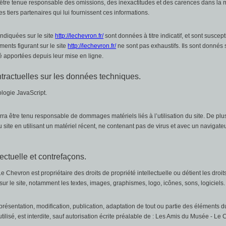
a être tenue responsable des omissions, des inexactitudes et des carences dans la mi
des tiers partenaires qui lui fournissent ces informations.
indiquées sur le site
http://lechevron.fr/
sont données à titre indicatif, et sont suscept
ments figurant sur le site
http://lechevron.fr/
ne sont pas exhaustifs. Ils sont donnés
é apportées depuis leur mise en ligne.
ntractuelles sur les données techniques.
nologie JavaScript.
rra être tenu responsable de dommages matériels liés à l’utilisation du site. De plus, 
site en utilisant un matériel récent, ne contenant pas de virus et avec un navigate
lectuelle et contrefaçons.
 Chevron est propriétaire des droits de propriété intellectuelle ou détient les droit
ur le site, notamment les textes, images, graphismes, logo, icônes, sons, logiciels.
présentation, modification, publication, adaptation de tout ou partie des éléments du 
ilisé, est interdite, sauf autorisation écrite préalable de : Les Amis du Musée - Le