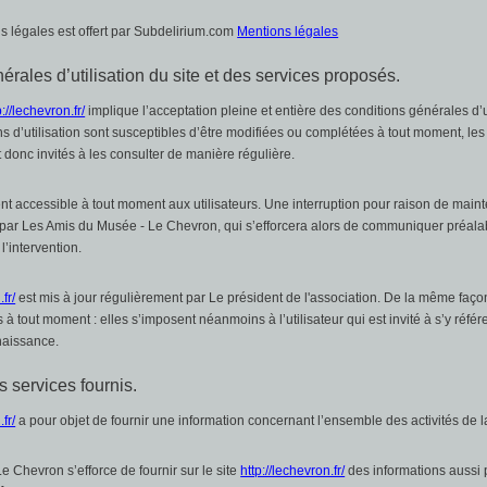
 légales est offert par Subdelirium.com
Mentions légales
érales d’utilisation du site et des services proposés.
p://lechevron.fr/
implique l’acceptation pleine et entière des conditions générales d’u
ns d’utilisation sont susceptibles d’être modifiées ou complétées à tout moment, les u
 donc invités à les consulter de manière régulière.
nt accessible à tout moment aux utilisateurs. Une interruption pour raison de mai
e par Les Amis du Musée - Le Chevron, qui s’efforcera alors de communiquer préala
l’intervention.
fr/
est mis à jour régulièrement par Le président de l'association. De la même faço
à tout moment : elles s’imposent néanmoins à l’utilisateur qui est invité à s’y référ
naissance.
s services fournis.
fr/
a pour objet de fournir une information concernant l’ensemble des activités de l
 Chevron s’efforce de fournir sur le site
http://lechevron.fr/
des informations aussi 