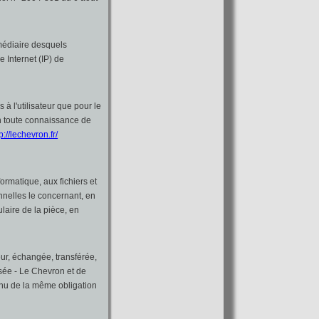
ermédiaire desquels
le Internet (IP) de
à l'utilisateur que pour le
 en toute connaissance de
p://lechevron.fr/
ormatique, aux fichiers et
onnelles le concernant, en
laire de la pièce, en
teur, échangée, transférée,
sée - Le Chevron et de
tenu de la même obligation