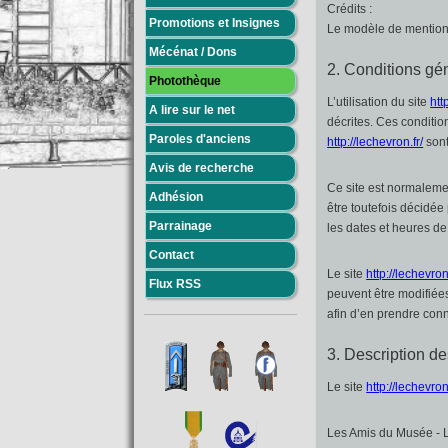
Crédits :
Promotions et Insignes
Le modèle de mentions
Mécénat / Dons
2. Conditions gén
Photothèque
L’utilisation du site
htt
A lire sur le net
décrites. Ces conditio
Paroles d'anciens
http://lechevron.fr/
sont
Avis de recherche
Ce site est normaleme
Adhésion
être toutefois décidé
Parrainage
les dates et heures de 
Contact
Le site
http://lechevron.
Flux RSS
peuvent être modifiées 
afin d’en prendre con
3. Description de
Le site
http://lechevron.
Les Amis du Musée - Le