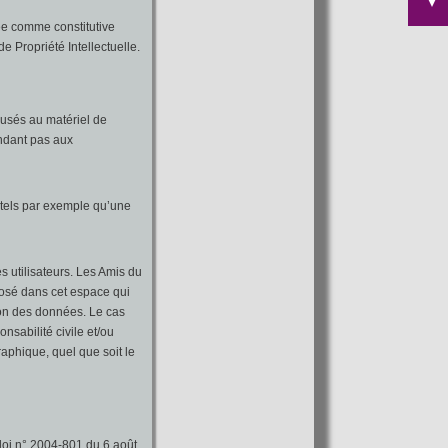
rée comme constitutive
 Propriété Intellectuelle.
usés au matériel de
pondant pas aux
tels par exemple qu’une
s utilisateurs. Les Amis du
posé dans cet espace qui
tion des données. Le cas
sabilité civile et/ou
raphique, quel que soit le
loi n° 2004-801 du 6 août