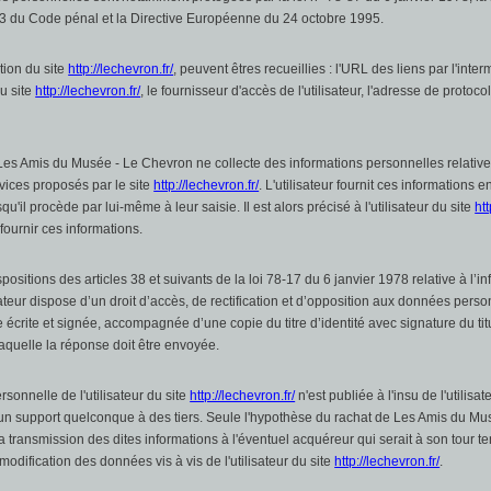
-13 du Code pénal et la Directive Européenne du 24 octobre 1995.
ation du site
http://lechevron.fr/
, peuvent êtres recueillies : l'URL des liens par l'int
au site
http://lechevron.fr/
, le fournisseur d'accès de l'utilisateur, l'adresse de protoco
Les Amis du Musée - Le Chevron ne collecte des informations personnelles relatives 
vices proposés par le site
http://lechevron.fr/
. L'utilisateur fournit ces informations
'il procède par lui-même à leur saisie. Il est alors précisé à l'utilisateur du site
htt
fournir ces informations.
sitions des articles 38 et suivants de la loi 78-17 du 6 janvier 1978 relative à l’inf
isateur dispose d’un droit d’accès, de rectification et d’opposition aux données pers
écrite et signée, accompagnée d’une copie du titre d’identité avec signature du titu
laquelle la réponse doit être envoyée.
sonnelle de l'utilisateur du site
http://lechevron.fr/
n'est publiée à l'insu de l'utilisa
n support quelconque à des tiers. Seule l'hypothèse du rachat de Les Amis du Mu
 la transmission des dites informations à l'éventuel acquéreur qui serait à son tour 
modification des données vis à vis de l'utilisateur du site
http://lechevron.fr/
.