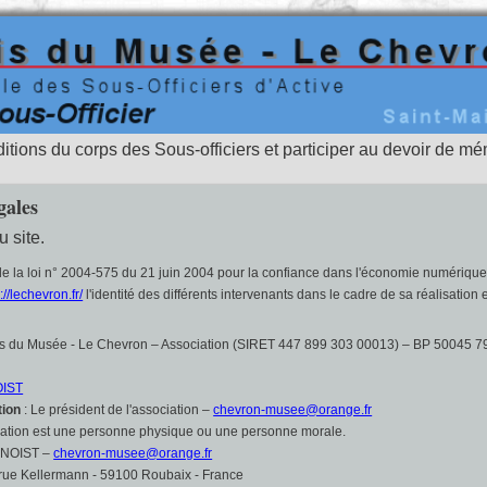
aditions du corps des Sous-officiers et participer au devoir de mém
gales
u site.
6 de la loi n° 2004-575 du 21 juin 2004 pour la confiance dans l'économie numérique,
://lechevron.fr/
l'identité des différents intervenants dans le cadre de sa réalisation e
s du Musée - Le Chevron – Association (SIRET 447 899 303 00013) – BP 50045 79
OIST
tion
: Le président de l'association –
chevron-musee@orange.fr
cation est une personne physique ou une personne morale.
BENOIST –
chevron-musee@orange.fr
rue Kellermann - 59100 Roubaix - France