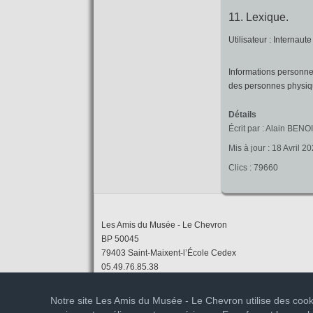
11. Lexique.
Utilisateur : Internaut
Informations personnel
des personnes physique
Détails
Écrit par :
Alain BENO
Mis à jour : 18 Avril 2
Clics : 79660
Les Amis du Musée - Le Chevron
BP 50045
79403 Saint-Maixent-l’École Cedex
05.49.76.85.38
chevron-musee@orange.fr
Contact
Notre site Les Amis du Musée - Le Chevron utilise des cooki