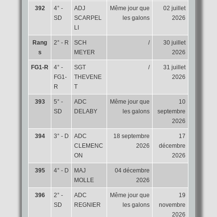
392
4° -
ADJ
Même jour que
02 juillet
SD
SCARPEL
les galons
2026
LI
Rang
2° - R
SCH
/
30 juillet
s
MEYER
2026
FG1-R
4° -
SGT
/
31 juillet
FG1-
THEVENE
2026
R
T
393
5° -
ADC
Même jour que
10
SD
DELABY
les galons
septembre
2026
394
3° - D
ADC
18 septembre
17
CLEMENC
2026
décembre
ON
2026
395
4° - D
MAJ
04 décembre
MOLLE
2026
396
2° -
ADC
Même jour que
19
SD
REGNIER
les galons
novembre
2026