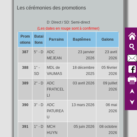
Les cérémonies des promotions
D: Direct / SD: Semi-direct
(Les dates en rouge sont à confirmer)
Prom
Batai
Parrains
Baptêmes
Galons
otions
llons
387
5° - D
ADC
23 janvier
23 avril
MEJEAN
2026
2026
388
1° -
MDL de
18 décembre
05 février
SD
VAUMAS
2025
2026
389
2° - D
ADC
03 avril 2026
09 juillet
FRATICEL
2026
LI
390
3° - D
ADC
13 mars 2026
06 mai
PATUREA
2026
U
391
1° - D
MCH
05 juin 2026
08 octobre
HUYN
2026