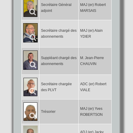
Secrétaire Général
MAJ (er) Robert
adjoint
MARSAIS
Secrétaire chargé des
MAJ (er) Alain
abonnements
YDIER
Suppléant chargé des
M. Jean-Pierre
abonnements
CHAUVIN
Secrétaire chargée
ADC (er) Robert
des PLVT
VIALE
MAJ (er) Yves
Trésorier
ROBERTSON
ADJ (er) Jacky