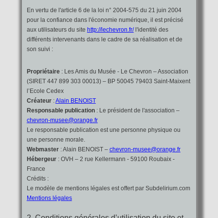
En vertu de l'article 6 de la loi n° 2004-575 du 21 juin 2004
pour la confiance dans l'économie numérique, il est précisé
aux utilisateurs du site
http://lechevron.fr/
l'identité des
différents intervenants dans le cadre de sa réalisation et de
son suivi :
Propriétaire
: Les Amis du Musée - Le Chevron – Association
(SIRET 447 899 303 00013) – BP 50045 79403 Saint-Maixent
l’Ecole Cedex
Créateur
:
Alain BENOIST
Responsable publication
: Le président de l'association –
chevron-musee@orange.fr
Le responsable publication est une personne physique ou
une personne morale.
Webmaster
: Alain BENOIST –
chevron-musee@orange.fr
Hébergeur
: OVH – 2 rue Kellermann - 59100 Roubaix -
France
Crédits :
Le modèle de mentions légales est offert par Subdelirium.com
Mentions légales
2. Conditions générales d’utilisation du site et